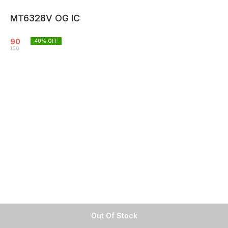
MT6328V OG IC
90
40
% OFF
150
Out Of Stock