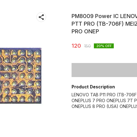
PM8009 Power IC LENOV
PTT PRO (TB-706F) MEI
PRO ONEP
120
150
20
% OFF
Product Description
LENOVO TAB P11 PRO (TB-706F
ONEPLUS 7 PRO ONEPLUS 7T P
ONEPLUS 8 PRO (USA) ONEPLU